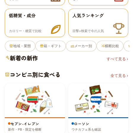
低糖質・成分
人気ランキング
カロリー・糖質で比較
目撃×検索で今の人気
地域・業態
箱・ギフト
メーカー別
横断比較
新着の新作
すべて見る ›
コンビニ別に食べる
全て見る ›
セブン-イレブン
ローソン
新作・PB・限定を横断
ウチカフェ系も確認