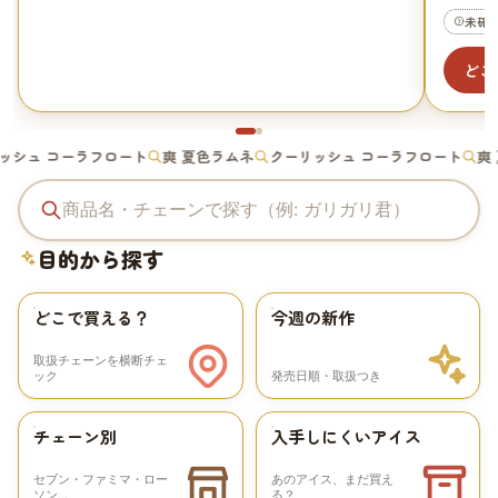
未確
どこ
ッシュ コーラフロート
爽 夏色ラムネ
クーリッシュ コーラフロート
爽
アイスを商品名・チェーンで探す
目的から探す
どこで買える？
今週の新作
取扱チェーンを横断チェ
ック
発売日順・取扱つき
チェーン別
入手しにくいアイス
セブン・ファミマ・ロー
あのアイス、まだ買え
ソン…
る？