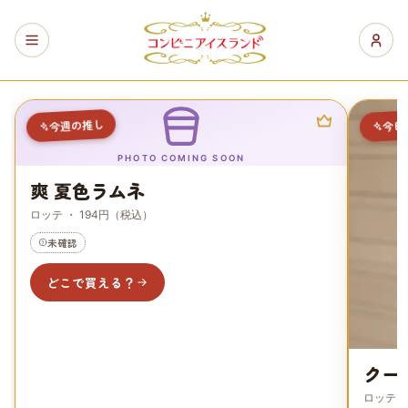
コンビニアイスランド — 市販アイスがどこで買えるかわか
今週の推し
今日
PHOTO COMING SOON
爽 夏色ラムネ
ロッテ
・ 194円（税込）
未確認
どこで買える？
クー
ロッテ
・