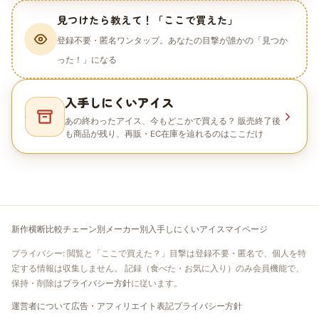
見つけたら教えて！「ここで買えた」
登録不要・匿名ワンタップ。あなたの目撃が誰かの「見つか
った！」になる
入手しにくいアイス
あの終わったアイス、今もどこかで買える？ 販売終了後
も商品が残り、再販・EC在庫を辿れるのはここだけ
新作
横断比較
チェーン別
メーカー別
入手しにくいアイス
マイページ
プライバシー: 閲覧と「ここで買えた？」目撃は登録不要・匿名で、個人を特
定する情報は収集しません。 記録（食べた・お気に入り）のみ会員機能で、
保持・削除は
プライバシー方針
に従います。
運営者について
広告・アフィリエイト表記
プライバシー方針