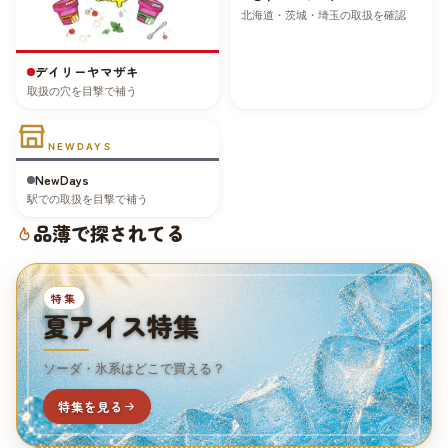
北海道・茨城・埼玉の取扱を確認
デイリーヤマザキ
取扱の穴を目撃で補う
NEWDAYS
NewDays
駅での取扱を目撃で補う
品薄で探されてる
特集
夏アイス特集
ソーダ・氷系はどこで買える？
特集を見る