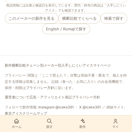
商品情報には出典と確認日を表示しています。歴代・終売の商品は「入手しにくい
アイス」でも確認できます。
このメーカーの新作を見る
横断比較でくらべる
検索で探す
English / Romaji
で探す
新作
横断比較
チェーン別
メーカー別
入手しにくいアイス
マイページ
プライバシー: 閲覧と「ここで買えた？」目撃は登録不要・匿名で、個人を特
定する情報は収集しません。 記録（食べた・お気に入り）のみ会員機能で、
保持・削除は
プライバシー方針
に従います。
運営者について
広告・アフィリエイト表記
プライバシー方針
（新しいタブで開く）
（新しいタブで開
フォローで新作情報:
Instagram @iceke361
・
X @iceke361
／ 姉妹サイト:
（新しいタブで開く）
東京アイスクリームマップ
ホーム
探す
新作
マイ