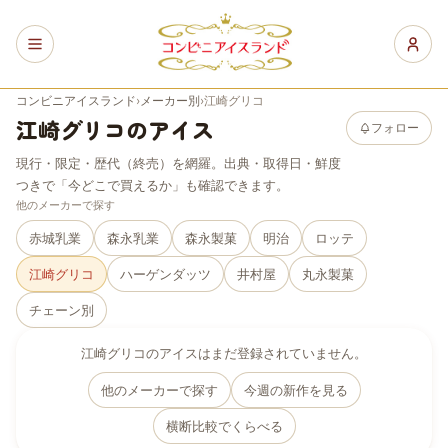
コンビニアイスランド
›
メーカー別
›
江崎グリコ
江崎グリコ
のアイス
フォロー
現行・限定・歴代（終売）を網羅。出典・取得日・鮮度
つきで「今どこで買えるか」も確認できます。
他のメーカーで探す
赤城乳業
森永乳業
森永製菓
明治
ロッテ
江崎グリコ
ハーゲンダッツ
井村屋
丸永製菓
チェーン別
江崎グリコ
のアイスはまだ登録されていません。
他のメーカーで探す
今週の新作を見る
横断比較でくらべる