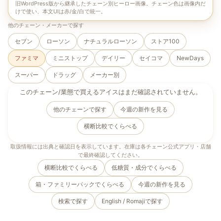
旧WordPress版から継承したチェーン別ヒーロー画像。チェーン色は画像内だ
けで使い、本文UIは赤/金/白で統一。
他のチェーン・メーカーで探す
セブン
ローソン
ナチュラルローソン
ストア100
ファミマ
ミニストップ
デイリー
セイコマ
NewDays
スーパー
ドラッグ
メーカー別
このチェーン/業態で買えるアイスはまだ確認されていません。
他のチェーンで探す
今週の新作を見る
横断比較でくらべる
取扱情報には出典と確認日を表示しています。在庫は各チェーン公式アプリ・店舗
で最終確認してください。
横断比較でくらべる
低糖質・成分でくらべる
箱・ファミリーパックでくらべる
今週の新作を見る
検索で探す
English / Romaji
で探す