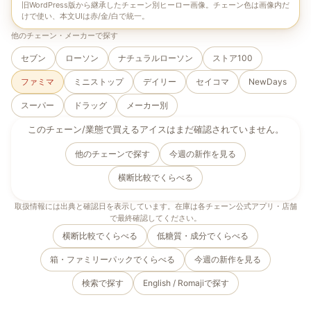
旧WordPress版から継承したチェーン別ヒーロー画像。チェーン色は画像内だ
けで使い、本文UIは赤/金/白で統一。
他のチェーン・メーカーで探す
セブン
ローソン
ナチュラルローソン
ストア100
ファミマ
ミニストップ
デイリー
セイコマ
NewDays
スーパー
ドラッグ
メーカー別
このチェーン/業態で買えるアイスはまだ確認されていません。
他のチェーンで探す
今週の新作を見る
横断比較でくらべる
取扱情報には出典と確認日を表示しています。在庫は各チェーン公式アプリ・店舗
で最終確認してください。
横断比較でくらべる
低糖質・成分でくらべる
箱・ファミリーパックでくらべる
今週の新作を見る
検索で探す
English / Romaji
で探す