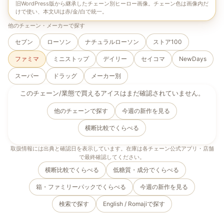
旧WordPress版から継承したチェーン別ヒーロー画像。チェーン色は画像内だ
けで使い、本文UIは赤/金/白で統一。
他のチェーン・メーカーで探す
セブン
ローソン
ナチュラルローソン
ストア100
ファミマ
ミニストップ
デイリー
セイコマ
NewDays
スーパー
ドラッグ
メーカー別
このチェーン/業態で買えるアイスはまだ確認されていません。
他のチェーンで探す
今週の新作を見る
横断比較でくらべる
取扱情報には出典と確認日を表示しています。在庫は各チェーン公式アプリ・店舗
で最終確認してください。
横断比較でくらべる
低糖質・成分でくらべる
箱・ファミリーパックでくらべる
今週の新作を見る
検索で探す
English / Romaji
で探す