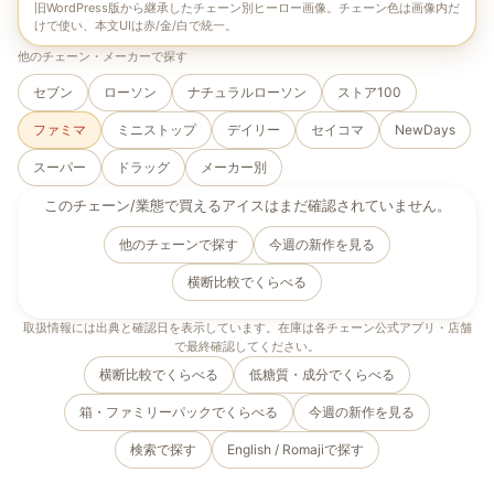
旧WordPress版から継承したチェーン別ヒーロー画像。チェーン色は画像内だ
けで使い、本文UIは赤/金/白で統一。
他のチェーン・メーカーで探す
セブン
ローソン
ナチュラルローソン
ストア100
ファミマ
ミニストップ
デイリー
セイコマ
NewDays
スーパー
ドラッグ
メーカー別
このチェーン/業態で買えるアイスはまだ確認されていません。
他のチェーンで探す
今週の新作を見る
横断比較でくらべる
取扱情報には出典と確認日を表示しています。在庫は各チェーン公式アプリ・店舗
で最終確認してください。
横断比較でくらべる
低糖質・成分でくらべる
箱・ファミリーパックでくらべる
今週の新作を見る
検索で探す
English / Romaji
で探す