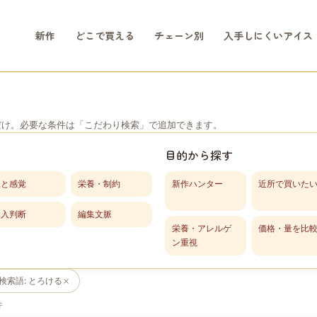
新作
どこで買える
チェーン別
入手しにくいアイス
だけ。必要な条件は「こだわり検索」で追加できます。
目的から探す
味と感覚
栄養・制約
新作ハンター
近所で買いた
購入判断
編集文脈
栄養・アレルゲ
価格・量を比
ン重視
検索語
:
とろける
件