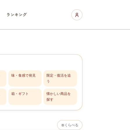
ランキング
い
味・食感で発見
限定・復活を追
う
較
箱・ギフト
懐かしい商品を
探す
くらべる