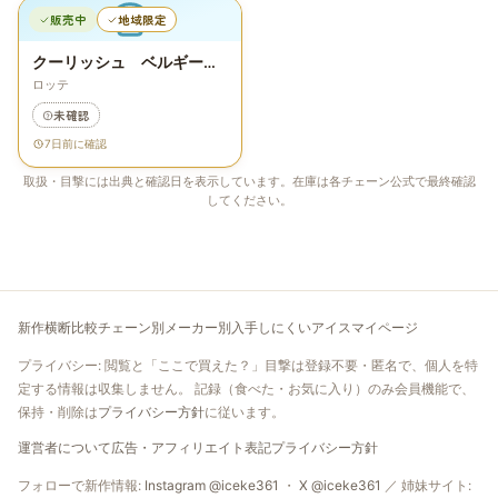
販売中
地域限定
クーリッシュ ベルギーチョコレート＜夏期限定＞
ロッテ
未確認
7日前に確認
取扱・目撃には出典と確認日を表示しています。在庫は各チェーン公式で最終確認
してください。
新作
横断比較
チェーン別
メーカー別
入手しにくいアイス
マイページ
プライバシー: 閲覧と「ここで買えた？」目撃は登録不要・匿名で、個人を特
定する情報は収集しません。 記録（食べた・お気に入り）のみ会員機能で、
保持・削除は
プライバシー方針
に従います。
運営者について
広告・アフィリエイト表記
プライバシー方針
（新しいタブで開く）
（新しいタブで開
フォローで新作情報:
Instagram @iceke361
・
X @iceke361
／ 姉妹サイト: